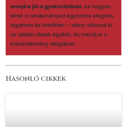
ennyire jól a gyakorlatban
, és hogyan
lehet a rendezvényed egyszerre elegáns,
izgalmas és felhőtlen – akkor válaszd ki
az alábbi cikkek egyikét, és merülj el a
kaszinóélmény világában.
Hasonló cikkek