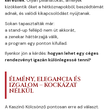
keresnek
. Olyan pillanatokat, amelyek
kizökkentik őket a hétköznapokból, beszédtémát
adnak, és valódi kikapcsolódást nyújtanak.
Sokan tapasztalták már:
a stand-up fellépő nem üt akkorát,
a zenekar háttérzajjá válik,
a program egy ponton kifullad.
Ilyenkor jön a kérdés:
hogyan lehet egy céges
rendezvényt igazán különlegessé tenni?
ÉLMÉNY, ELEGANCIA ÉS
IZGALOM – KOCKÁZAT
NÉLKÜL
A Kaszinó Kölcsönző pontosan erre ad választ.