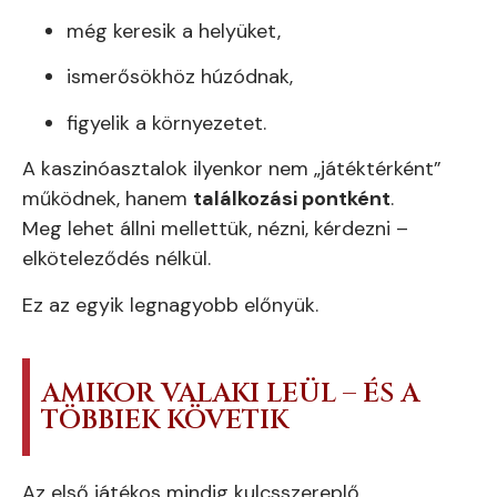
még keresik a helyüket,
ismerősökhöz húzódnak,
figyelik a környezetet.
A kaszinóasztalok ilyenkor nem „játéktérként”
működnek, hanem
találkozási pontként
.
Meg lehet állni mellettük, nézni, kérdezni –
elköteleződés nélkül.
Ez az egyik legnagyobb előnyük.
AMIKOR VALAKI LEÜL – ÉS A
TÖBBIEK KÖVETIK
Az első játékos mindig kulcsszereplő.