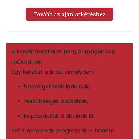
Tovább az ajánlatkéréshez
A kaszinóasztalok nem önmagukban
működnek.
Egy keretet adnak, amelyben:
beszélgetések indulnak,
feszültségek oldódnak,
kapcsolatok alakulnak ki.
Ezért nem csak programok – hanem