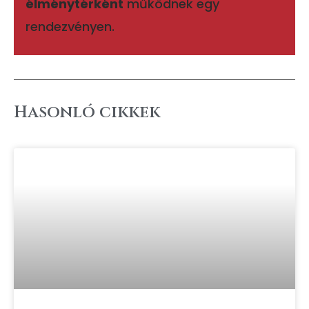
élménytérként
működnek egy
rendezvényen.
Hasonló cikkek